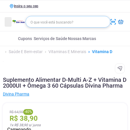
Insira o seu cep
Cupons
Serviços de Saúde
Nossas Marcas
Saúde E Bem-estar
Vitaminas E Minerais
Vitamina D
Suplemento Alimentar D-Multi A-Z + Vitamina D
2000UI + Ômega 3 60 Cápsulas Divina Pharma
Divina Pharma
-
40
%
R$
64
,
90
R$
38
,
90
1
x
R$ 38,90
s/ juros
Carregando...