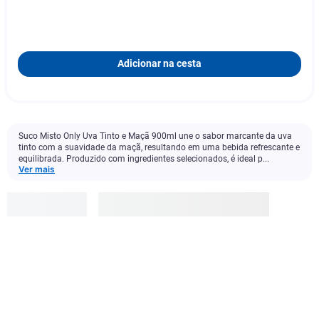
Adicionar na cesta
Suco Misto Only Uva Tinto e Maçã 900ml une o sabor marcante da uva
tinto com a suavidade da maçã, resultando em uma bebida refrescante e
equilibrada. Produzido com ingredientes selecionados, é ideal p...
Ver mais
Only
R$
15
,
90
Adicionar à cesta
1
x