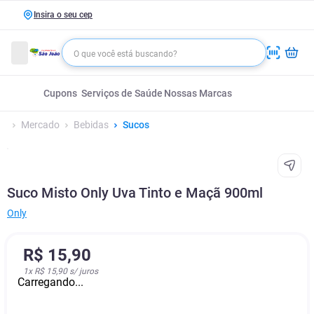
Insira o seu cep
Cupons
Serviços de Saúde
Nossas Marcas
Mercado
Bebidas
Sucos
Suco Misto Only Uva Tinto e Maçã 900ml
Only
R$
15
,
90
1
x
R$ 15,90
s/ juros
Carregando...