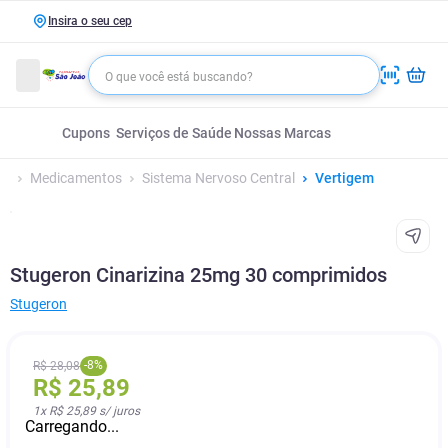
Insira o seu cep
Cupons
Serviços de Saúde
Nossas Marcas
Medicamentos
Sistema Nervoso Central
Vertigem
Stugeron Cinarizina 25mg 30 comprimidos
Stugeron
-
8
%
R$
28
,
08
R$
25
,
89
1
x
R$ 25,89
s/ juros
Carregando...