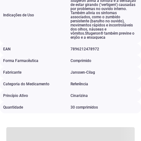
Stugeron alivia a tontura e a sensação
de estar girando (‘vertigem’) causadas
por problemas no ouvido interno.
Também alivia os sintomas
Indicações de Uso
associados
,
como o zumbido
persistente (barulho no ouvido)
,
movimentos rápidos e incontroláveis
dos olhos
,
náuseas e
vômitos.Stugeron® também previne o
enjôo e a enxaqueca
EAN
7896212478972
Forma Farmacêutica
Comprimido
Fabricante
Janssen-Cilag
Categoria do Medicamento
Referência
Princípio Ativo
Cinarizina
Quantidade
30 comprimidos