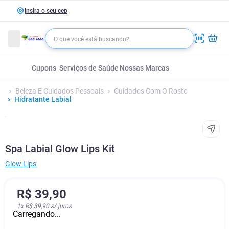
Insira o seu cep
Cupons
Serviços de Saúde
Nossas Marcas
Beleza E Cuidados Pessoais
Cuidados Com O Rosto
Hidratante Labial
Spa Labial Glow Lips Kit
Glow Lips
R$
39
,
90
1
x
R$ 39,90
s/ juros
Carregando...