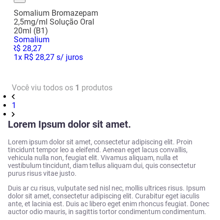
Somalium Bromazepam
2,5mg/ml Solução Oral
20ml (B1)
Somalium
R$
28
,
27
1
x
R$ 28,27
s/ juros
Você viu todos os
1
produtos
1
Lorem Ipsum dolor sit amet.
Lorem ipsum dolor sit amet, consectetur adipiscing elit. Proin
tincidunt tempor leo a eleifend. Aenean eget lacus convallis,
vehicula nulla non, feugiat elit. Vivamus aliquam, nulla et
vestibulum tincidunt, diam tellus aliquam dui, quis consectetur
purus risus vitae justo.
Duis ar cu risus, vulputate sed nisl nec, mollis ultrices risus. Ipsum
dolor sit amet, consectetur adipiscing elit. Curabitur eget iaculis
ante, et lacinia est. Duis ac libero eget enim rhoncus feugiat. Donec
auctor odio mauris, in sagittis tortor condimentum condimentum.