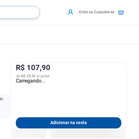
Entre ou Cadastre-se
R$
107
,
90
3
x
R$ 35,96
s/ juros
Carregando...
do
Adicionar na cesta