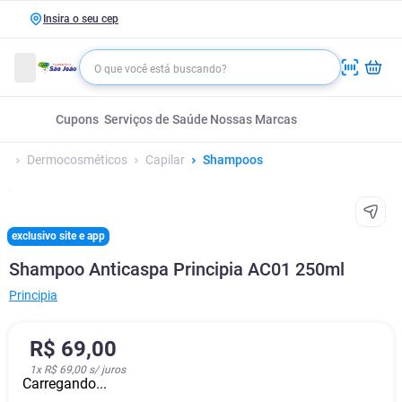
Insira o seu cep
Cupons
Serviços de Saúde
Nossas Marcas
Dermocosméticos
Capilar
Shampoos
exclusivo site e app
Shampoo Anticaspa Principia AC01 250ml
Principia
R$
69
,
00
1
x
R$ 69,00
s/ juros
Carregando...