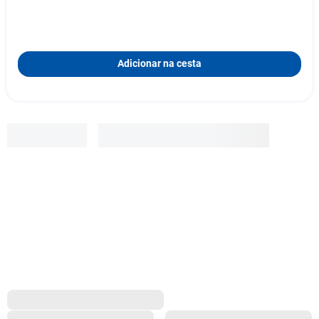
Adicionar na cesta
Outras
R$
0
,
01
Adicionar à cesta
1
x
R$ 0,01
s/ juros