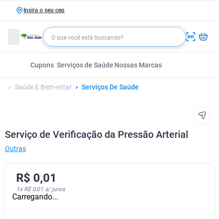
Insira o seu cep
Cupons
Serviços de Saúde
Nossas Marcas
Saúde E Bem-estar
Serviços De Saúde
Serviço de Verificação da Pressão Arterial
Outras
R$
0
,
01
1
x
R$ 0,01
s/ juros
Carregando...