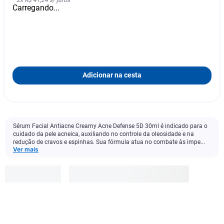
2
x
R$ 41,24
s/ juros
Carregando...
Adicionar na cesta
Sérum Facial Antiacne Creamy Acne Defense 5D 30ml é indicado para o
cuidado da pele acneica, auxiliando no controle da oleosidade e na
redução de cravos e espinhas. Sua fórmula atua no combate às impe...
Ver mais