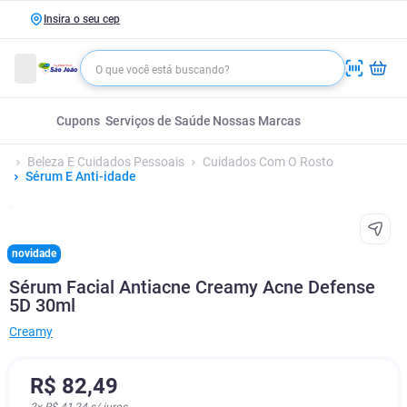
Insira o seu cep
Cupons
Serviços de Saúde
Nossas Marcas
Beleza E Cuidados Pessoais
Cuidados Com O Rosto
Sérum E Anti-idade
novidade
Sérum Facial Antiacne Creamy Acne Defense
5D 30ml
Creamy
R$
82
,
49