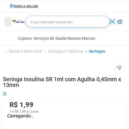
Insira o seu cep
Cupons
Serviços de Saúde
Nossas Marcas
Saúde E Bem-estar
Seringas E Injetores
Seringas
Seringa Insulina SR 1ml com Agulha 0,45mm x
13mm
Sr
R$
1
,
99
1
x
R$ 1,99
s/ juros
Carregando...