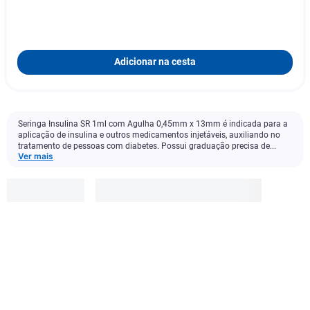
Adicionar na cesta
Seringa Insulina SR 1ml com Agulha 0,45mm x 13mm é indicada para a
aplicação de insulina e outros medicamentos injetáveis, auxiliando no
tratamento de pessoas com diabetes. Possui graduação precisa de...
Ver mais
Sr
R$
1
,
99
Adicionar à cesta
1
x
R$ 1,99