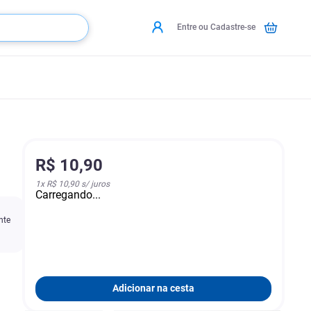
Entre ou Cadastre-se
R$
10
,
90
1
x
R$ 10,90
s/ juros
Carregando...
nte
Adicionar na cesta