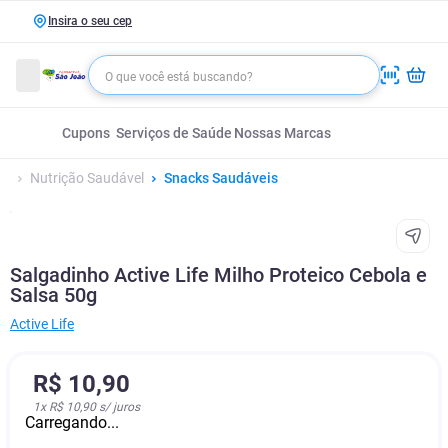
Insira o seu cep
Cupons
Serviços de Saúde
Nossas Marcas
Nutrição Saudável
Snacks Saudáveis
Salgadinho Active Life Milho Proteico Cebola e
Salsa 50g
Active Life
R$
10
,
90
1
x
R$ 10,90
s/ juros
Carregando...