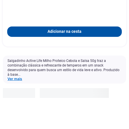
Adicionar na cesta
Salgadinho Active Life Milho Proteico Cebola e Salsa 50g traz a
combinação clássica e refrescante de temperos em um snack
desenvolvido para quem busca um estilo de vida leve e ativo. Produzido
à base...
Ver mais
Active
Life