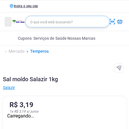
Insira o seu cep
Cupons
Serviços de Saúde
Nossas Marcas
Mercado
Temperos
Sal moído Salazir 1kg
Salazir
R$
3
,
19
1
x
R$ 3,19
s/ juros
Carregando...