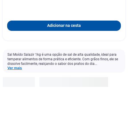
Adicionar na cesta
Sal Moído Salazir 1kg é uma opção de sal de alta qualidade, ideal para
temperar alimentos de forma prática e eficiente. Com grãos finos, ele se
dissolve facilmente, realçando o sabor dos pratos do dia...
Ver mais
Salazir
R$
3
,
19
Adicionar à cesta
1
x