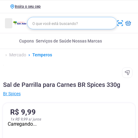
Insira o seu cep
Cupons
Serviços de Saúde
Nossas Marcas
Mercado
Temperos
Sal de Parrilla para Carnes BR Spices 330g
Br Spices
R$
9
,
99
1
x
R$ 9,99
s/ juros
Carregando...