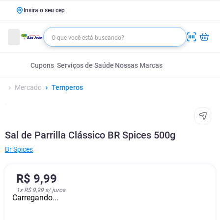
Insira o seu cep
Cupons
Serviços de Saúde
Nossas Marcas
Mercado
Temperos
Sal de Parrilla Clássico BR Spices 500g
Br Spices
R$
9
,
99
1
x
R$ 9,99
s/ juros
Carregando...