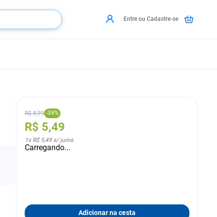
Entre ou Cadastre-se
-
39
%
R$
8
,
99
R$
5
,
49
1
x
R$ 5,49
s/ juros
Carregando...
Adicionar na cesta