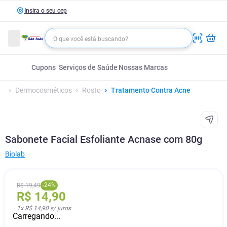
Insira o seu cep
Cupons
Serviços de Saúde
Nossas Marcas
Dermocosméticos
Rosto
Tratamento Contra Acne
Sabonete Facial Esfoliante Acnase com 80g
Biolab
-
24
%
R$
19
,
49
R$
14
,
90
1
x
R$ 14,90
s/ juros
Carregando...