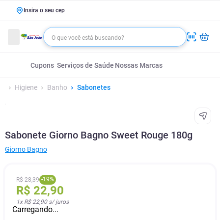
Insira o seu cep
Cupons
Serviços de Saúde
Nossas Marcas
Higiene
Banho
Sabonetes
Sabonete Giorno Bagno Sweet Rouge 180g
Giorno Bagno
-
19
%
R$
28
,
39
R$
22
,
90
1
x
R$ 22,90
s/ juros
Carregando...