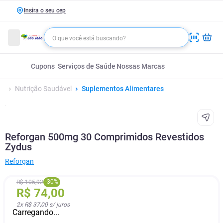
Insira o seu cep
Cupons
Serviços de Saúde
Nossas Marcas
Nutrição Saudável
Suplementos Alimentares
Reforgan 500mg 30 Comprimidos Revestidos
Zydus
Reforgan
-
30
%
R$
105
,
92
R$
74
,
00
2
x
R$ 37,00
s/ juros
Carregando...