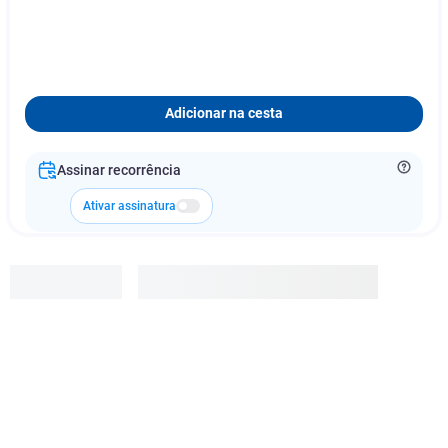
Adicionar na cesta
Assinar recorrência
Ativar assinatura
Reforgan
R$
105
,
92
-
30
%
R$
74
,
00
Adicionar à cesta
2
x