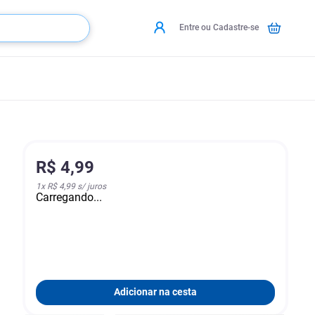
Entre ou Cadastre-se
R$
4
,
99
1
x
R$ 4,99
s/ juros
Carregando...
Adicionar na cesta