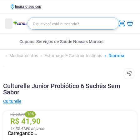
Insira o seu cep
Cupons
Serviços de Saúde
Nossas Marcas
Medicamentos
Estômago E Gastrointestinais
Diarreia
Culturelle Junior Probiótico 6 Sachês Sem
Sabor
Culturelle
-
18
%
R$
50
,
99
R$
41
,
90
1
x
R$ 41,90
s/ juros
Carregando...