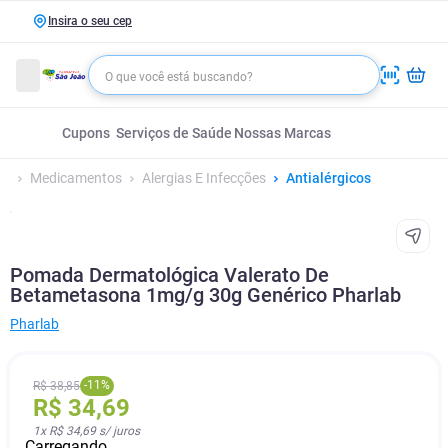
Insira o seu cep
Cupons
Serviços de Saúde
Nossas Marcas
Medicamentos
Alergias E Infecções
Antialérgicos
Pomada Dermatológica Valerato De
Betametasona 1mg/g 30g Genérico Pharlab
Pharlab
-
11
%
R$
38
,
85
R$
34
,
69
1
x
R$ 34,69
s/ juros
Carregando...