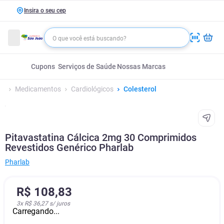
Insira o seu cep
Cupons
Serviços de Saúde
Nossas Marcas
Medicamentos
Cardiológicos
Colesterol
Pitavastatina Cálcica 2mg 30 Comprimidos
Revestidos Genérico Pharlab
Pharlab
R$
108
,
83
3
x
R$ 36,27
s/ juros
Carregando...