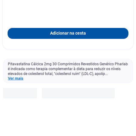
Adicionar na cesta
Pitavastatina Cálcica 2mg 30 Comprimidos Revestidos Genérico Pharlab
é indicada como terapia complementar à dieta para reduzir os níveis
elevados de colesterol total, "colesterol ruim" (LDL-C), apolip...
Ver mais
Pharlab
R$
108
,
83