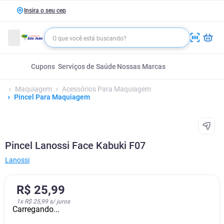
Insira o seu cep
Cupons
Serviços de Saúde
Nossas Marcas
Maquiagem
Acessórios Para Maquiagem
Pincel Para Maquiagem
Pincel Lanossi Face Kabuki F07
Lanossi
R$
25
,
99
1
x
R$ 25,99
s/ juros
Carregando...