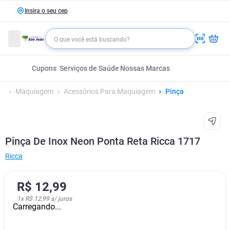
Insira o seu cep
Cupons
Serviços de Saúde
Nossas Marcas
Maquiagem
Acessórios Para Maquiagem
Pinça
Pinça De Inox Neon Ponta Reta Ricca 1717
Ricca
R$
12
,
99
1
x
R$ 12,99
s/ juros
Carregando...