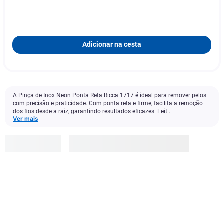
Adicionar na cesta
A Pinça de Inox Neon Ponta Reta Ricca 1717 é ideal para remover pelos
com precisão e praticidade. Com ponta reta e firme, facilita a remoção
dos fios desde a raiz, garantindo resultados eficazes. Feit...
Ver mais
Ricca
R$
12
,
99
Adicionar à cesta
1
x