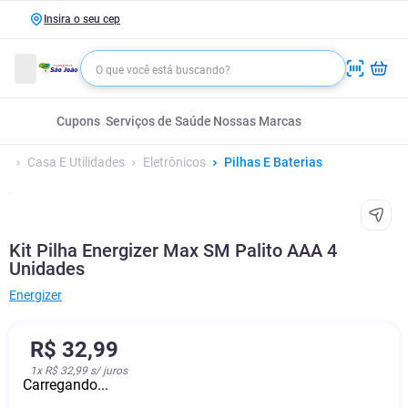
Insira o seu cep
Cupons
Serviços de Saúde
Nossas Marcas
Casa E Utilidades
Eletrônicos
Pilhas E Baterias
Kit Pilha Energizer Max SM Palito AAA 4
Unidades
Energizer
R$
32
,
99
1
x
R$ 32,99
s/ juros
Carregando...