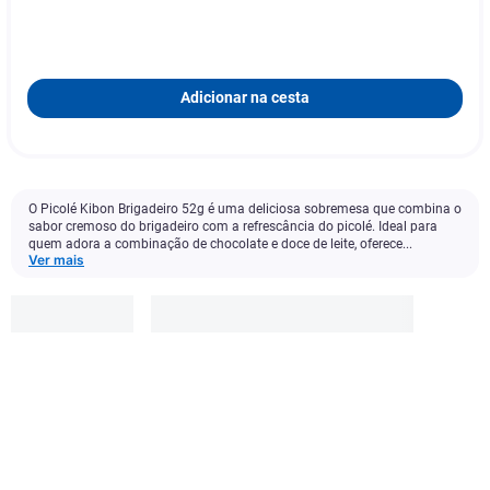
Adicionar na cesta
O Picolé Kibon Brigadeiro 52g é uma deliciosa sobremesa que combina o
sabor cremoso do brigadeiro com a refrescância do picolé. Ideal para
quem adora a combinação de chocolate e doce de leite, oferece...
Ver mais
Kibon
R$
10
,
99
Adicionar à cesta
1
x