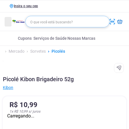
Insira o seu cep
Cupons
Serviços de Saúde
Nossas Marcas
Mercado
Sorvetes
Picolés
Picolé Kibon Brigadeiro 52g
Kibon
R$
10
,
99
1
x
R$ 10,99
s/ juros
Carregando...