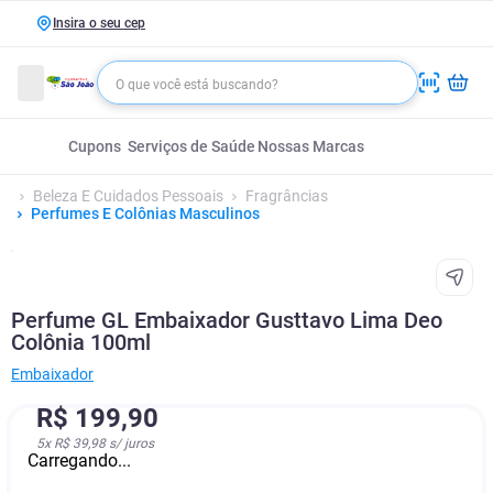
Insira o seu cep
Cupons
Serviços de Saúde
Nossas Marcas
Beleza E Cuidados Pessoais
Fragrâncias
Perfumes E Colônias Masculinos
Perfume GL Embaixador Gusttavo Lima Deo
Colônia 100ml
Embaixador
R$
199
,
90
5
x
R$ 39,98
s/ juros
Carregando...