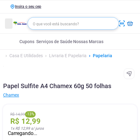
Insira o seu cep
Cupons
Serviços de Saúde
Nossas Marcas
Casa E Utilidades
Livraria E Papelaria
Papelaria
Papel Sulfite A4 Chamex 60g 50 folhas
Chamex
-
13
%
R$
14
,
99
R$
12
,
99
1
x
R$ 12,99
s/ juros
Carregando...