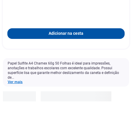
Adicionar na cesta
Papel Sulfite A4 Chamex 60g 50 Folhas é ideal para impressões,
anotações e trabalhos escolares com excelente qualidade. Possui
superfície lisa que garante melhor deslizamento da caneta e definição
de...
Ver mais
Chamex
R$
14
,
99
-
13
%