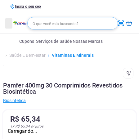
Insira o seu cep
Cupons
Serviços de Saúde
Nossas Marcas
Saúde E Bem-estar
Vitaminas E Minerais
Pamfer 400mg 30 Comprimidos Revestidos
Biosintética
Biosintética
R$
65
,
34
1
x
R$ 65,34
s/ juros
Carregando...