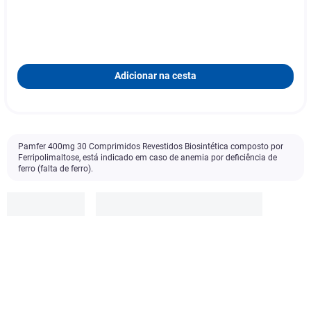
Adicionar na cesta
Pamfer 400mg 30 Comprimidos Revestidos Biosintética composto por
Ferripolimaltose, está indicado em caso de anemia por deficiência de
ferro (falta de ferro).
Biosintética
R$
65
,
34
Adicionar à cesta
1
x