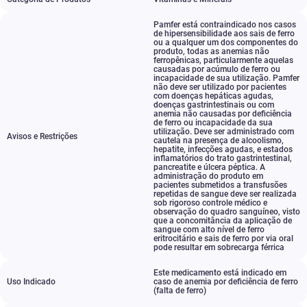
Pamfer está contraindicado nos casos
de hipersensibilidade aos sais de ferro
ou a qualquer um dos componentes do
produto
,
todas as anemias não
ferropênicas
,
particularmente aquelas
causadas por acúmulo de ferro ou
incapacidade de sua utilização. Pamfer
não deve ser utilizado por pacientes
com doenças hepáticas agudas
,
doenças gastrintestinais ou com
anemia não causadas por deficiência
de ferro ou incapacidade da sua
utilização. Deve ser administrado com
Avisos e Restrições
cautela na presença de alcoolismo
,
hepatite
,
infecções agudas
,
e estados
inflamatórios do trato gastrintestinal
,
pancreatite e úlcera péptica. A
administração do produto em
pacientes submetidos a transfusões
repetidas de sangue deve ser realizada
sob rigoroso controle médico e
observação do quadro sanguíneo
,
visto
que a concomitância da aplicação de
sangue com alto nível de ferro
eritrocitário e sais de ferro por via oral
pode resultar em sobrecarga férrica
Este medicamento está indicado em
Uso Indicado
caso de anemia por deficiência de ferro
(falta de ferro)