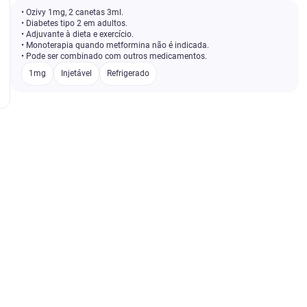
• Ozivy 1mg, 2 canetas 3ml.
• Diabetes tipo 2 em adultos.
• Adjuvante à dieta e exercício.
• Monoterapia quando metformina não é indicada.
• Pode ser combinado com outros medicamentos.
1mg
Injetável
Refrigerado
l
R$ 1.180,84
R$ 796,71