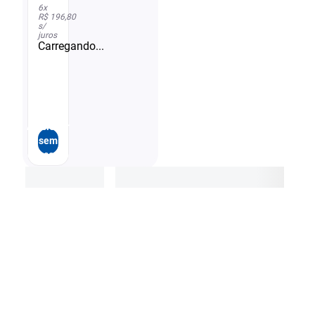
6
x
R$ 196,80
s/
juros
Carregando...
Adicionar
sem
desconto
Adicionar sem desconto