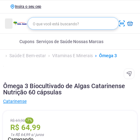
Insira o seu cep
Cupons
Serviços de Saúde
Nossas Marcas
Saúde E Bem-estar
Vitaminas E Minerais
Ômega 3
Ômega 3 Biocultivado de Algas Catarinense
Nutrição 60 cápsulas
Catarinense
-
7
%
R$
69
,
90
R$
64
,
99
1
x
R$ 64,99
s/ juros
Carregando...