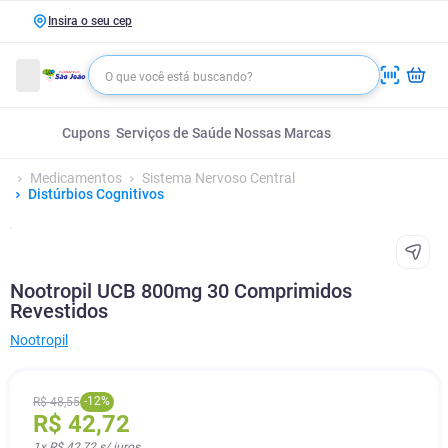
Insira o seu cep
Cupons
Serviços de Saúde
Nossas Marcas
Medicamentos
Sistema Nervoso Central
Distúrbios Cognitivos
Nootropil UCB 800mg 30 Comprimidos
Revestidos
Nootropil
-
12
%
R$
48
,
55
R$
42
,
72
1
x
R$ 42,72
s/ juros