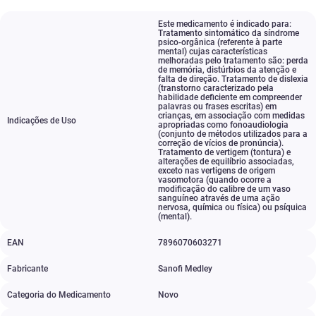
Este medicamento é indicado para:
Tratamento sintomático da síndrome
psico-orgânica (referente à parte
mental) cujas características
melhoradas pelo tratamento são: perda
de memória
,
distúrbios da atenção e
falta de direção. Tratamento de dislexia
(transtorno caracterizado pela
habilidade deficiente em compreender
palavras ou frases escritas) em
crianças
,
em associação com medidas
Indicações de Uso
apropriadas como fonoaudiologia
(conjunto de métodos utilizados para a
correção de vícios de pronúncia).
Tratamento de vertigem (tontura) e
alterações de equilíbrio associadas
,
exceto nas vertigens de origem
vasomotora (quando ocorre a
modificação do calibre de um vaso
sanguíneo através de uma ação
nervosa
,
química ou física) ou psíquica
(mental).
EAN
7896070603271
Fabricante
Sanofi Medley
Categoria do Medicamento
Novo