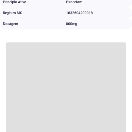
Princípio Ativo
Piracetam
Registro MS
1832604200018
Dosagem
800mg