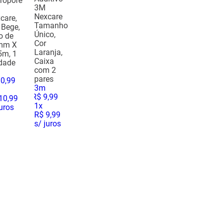
ropore
3M
Nexcare
care,
Tamanho
 Bege,
Único,
o de
Cor
mm X
Laranja,
5m, 1
Caixa
dade
com 2
pares
10
,
99
3m
R$
9
,
99
10,99
1
x
juros
R$ 9,99
s/ juros