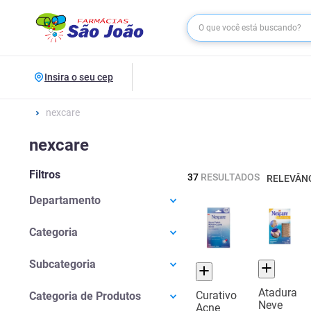
Insira o seu cep
nexcare
nexcare
Filtros
37
RESULTADOS
RELEVÂN
Departamento
Saúde E Bem-estar
(
36
)
Categoria
Beleza E Cuidados Pessoais
(
1
)
Primeiros Socorros
(
31
)
Subcategoria
Equipamentos De Segurança
(
5
)
Curativos
(
15
)
Cuidados Com O Rosto
(
1
)
Atadura
Curativo
Categoria de Produtos
Neve
Fita Micropore
(
6
)
Acne