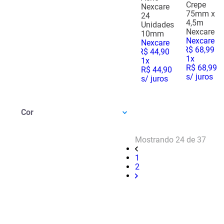
Crepe
Nexcare
Acessórios De Proteção Individual
(
5
)
75mm x
24
Esparadrapo
(
3
)
4,5m
Unidades
Nexcare
Atadura
(
2
)
10mm
Nexcare
Nexcare
Gaze
(
2
)
R$
68
,
99
R$
44
,
90
Protetores E Removedores De
1
x
1
x
Curativos
(
2
)
R$ 68,99
R$ 44,90
Anti Acne
(
1
)
s/ juros
s/ juros
Cor
Mostrando
24 de 37
1
2