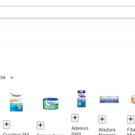
CIA
Adesivo
Atadura
Fit
para
Curativo 3M