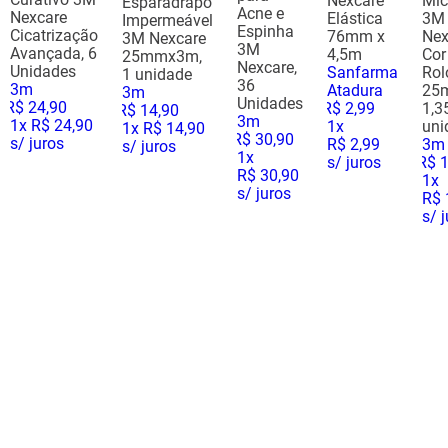
Nexcare
Mic
Esparadrapo
Acne e
Nexcare
Elástica
3M
Impermeável
Espinha
Cicatrização
76mm x
Nex
3M Nexcare
3M
Avançada, 6
4,5m
Cor
25mmx3m,
Nexcare,
Unidades
Sanfarma
Rol
1 unidade
36
3m
Atadura
25
3m
Unidades
R$
24
,
90
R$
2
,
99
1,3
R$
14
,
90
3m
1
x
R$ 24,90
1
x
uni
1
x
R$ 14,90
R$
30
,
90
s/ juros
R$ 2,99
3m
s/ juros
1
x
s/ juros
R$
R$ 30,90
1
x
s/ juros
R$ 
s/ 