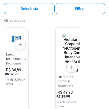
Relevância
Filtrar
45
resultados
Lenço
Demaquilante
Neutrogena
Neutrogena
Deep Clean
R$
36
,
89
25 Unidades
R$
32
,
90
Hidratante
1
x
R$ 32,90
s/
Corporal
juros
Neutrogena
Neutrogena
Body Care
R$
49
,
98
Intensive
R$
29
,
90
Hidrata &
1
x
R$ 29,90
s/
Repara 400ml
juros