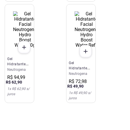
Gel
Gel
Hidratante
Hidratante
Facial
Neutrogena
Facial
Neutrogena
Neutrogena
R$
94
,
99
Neutrogena
Hydro Boost
R$
72
,
98
R$
62
,
90
Hydro Boost
Water 50g
R$
49
,
90
1
x
R$ 62,90
s/
Water Refil
1
x
R$ 49,90
s/
juros
50g
juros