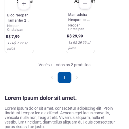
Mamadeira
Bico Neopan
Neopan com
Tamanho 2
Alça Azul
Neopan
Ortodôntico
Neopan
Cristalpan
Cristalpan
250ml
Silicone
R$
29
,
99
R$
7
,
99
1
x
R$ 29,99
s/
1
x
R$ 7,99
s/
juros
juros
Você viu todos os
2
produtos
1
Lorem Ipsum dolor sit amet.
Lorem ipsum dolor sit amet, consectetur adipiscing elit. Proin
tincidunt tempor leo a eleifend. Aenean eget lacus convallis,
vehicula nulla non, feugiat elit. Vivamus aliquam, nulla et
vestibulum tincidunt, diam tellus aliquam dui, quis consectetur
purus risus vitae justo.