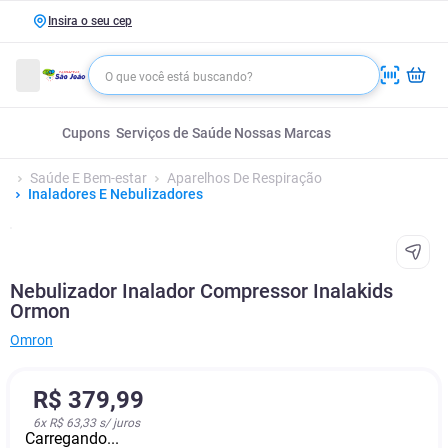
Insira o seu cep
Cupons
Serviços de Saúde
Nossas Marcas
Saúde E Bem-estar
Aparelhos De Respiração
Inaladores E Nebulizadores
Nebulizador Inalador Compressor Inalakids
Ormon
Omron
R$
379
,
99
6
x
R$ 63,33
s/ juros
Carregando...