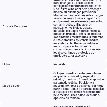
para crianças ou pessoas com
condições respiratórias preexistentes.
Não utilize o inalador sem prescrição
médica ou orientação profissional.
Mantenha fora do alcance de crianças
sem supervisão. Limpe e higienize o
equipamento regularmente para evitar
contaminação. Utilize apenas
Avisos e Restrições
medicamentos indicados para
inalação
,
seguindo rigorosamente a
dosagem prescrita. Em caso de piora
dos sintomas respiratórios
,
interrompa
o uso e procure assistência médica
imediatamente. Não compartilhe o
inalador para evitar riscos de
contaminação cruzada. Armazene em
local seco
,
limpo e protegido de
umidade e calor excessivo
Linha
Inalakids
Coloque o medicamento prescrito no
recipiente do inalador
,
seguindo
orientação médica. Conecte o aparelho
na tomada elétrica. Posicione a
Modo de Uso
máscara no rosto da criança
,
cobrindo
nariz e boca. Ligue o aparelho e realize
a inalação pelo tempo recomendado
pelo médico. Após o uso
,
desligue o
aparelho da tomada