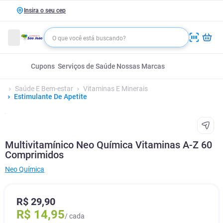
Insira o seu cep
Cupons
Serviços de Saúde
Nossas Marcas
Saúde E Bem-estar
Vitaminas E Minerais
Estimulante De Apetite
Multivitamínico Neo Química Vitaminas A-Z 60
Comprimidos
Neo Química
R$
29
,
90
R$
14
,
95
/ cada