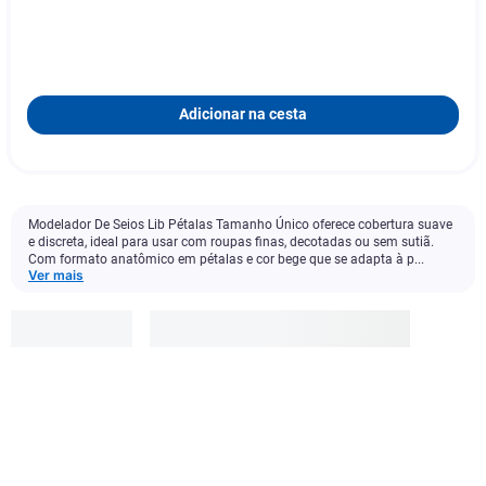
Adicionar na cesta
Modelador De Seios Lib Pétalas Tamanho Único oferece cobertura suave
e discreta, ideal para usar com roupas finas, decotadas ou sem sutiã.
Com formato anatômico em pétalas e cor bege que se adapta à p...
Ver mais
Lib
R$
32
,
99