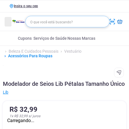
Insira o seu cep
Cupons
Serviços de Saúde
Nossas Marcas
Beleza E Cuidados Pessoais
Vestuário
Acessórios Para Roupas
Modelador de Seios Lib Pétalas Tamanho Único
Lib
R$
32
,
99
1
x
R$ 32,99
s/ juros
Carregando...