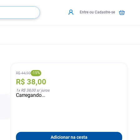
Entre ou Cadastre-se
-
15
%
R$
44
,
90
R$
38
,
00
1
x
R$ 38,00
s/ juros
Carregando...
Adicionar na cesta