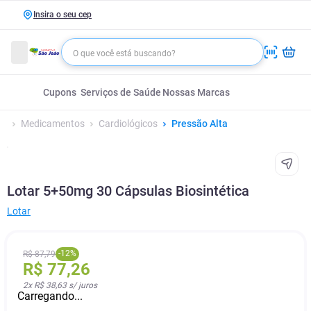
Insira o seu cep
Cupons
Serviços de Saúde
Nossas Marcas
Medicamentos
Cardiológicos
Pressão Alta
Lotar 5+50mg 30 Cápsulas Biosintética
Lotar
-
12
%
R$
87
,
79
R$
77
,
26
2
x
R$ 38,63
s/ juros
Carregando...