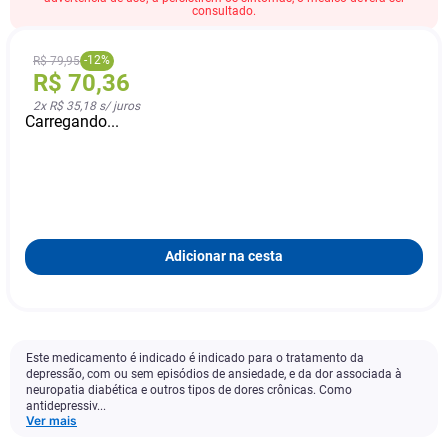
consultado.
-
12
%
R$
79
,
95
R$
70
,
36
2
x
R$ 35,18
s/ juros
Carregando...
Adicionar na cesta
Este medicamento é indicado é indicado para o tratamento da
depressão, com ou sem episódios de ansiedade, e da dor associada à
neuropatia diabética e outros tipos de dores crônicas. Como
antidepressiv...
Ver mais