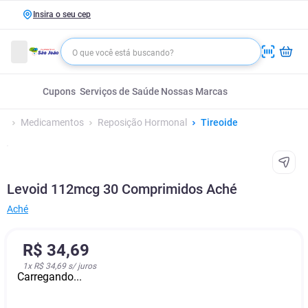
Insira o seu cep
Cupons
Serviços de Saúde
Nossas Marcas
Medicamentos
Reposição Hormonal
Tireoide
Levoid 112mcg 30 Comprimidos Aché
Aché
R$
34
,
69
1
x
R$ 34,69
s/ juros
Carregando...