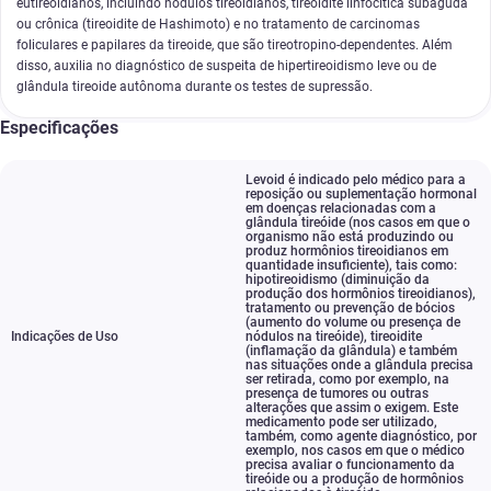
eutireoidianos, incluindo nódulos tireoidianos, tireoidite linfocítica subaguda
ou crônica (tireoidite de Hashimoto) e no tratamento de carcinomas
foliculares e papilares da tireoide, que são tireotropino-dependentes. Além
disso, auxilia no diagnóstico de suspeita de hipertireoidismo leve ou de
glândula tireoide autônoma durante os testes de supressão.
Especificações
Levoid é indicado pelo médico para a
reposição ou suplementação hormonal
em doenças relacionadas com a
glândula tireóide (nos casos em que o
organismo não está produzindo ou
produz hormônios tireoidianos em
quantidade insuficiente)
,
tais como:
hipotireoidismo (diminuição da
produção dos hormônios tireoidianos)
,
tratamento ou prevenção de bócios
(aumento do volume ou presença de
Indicações de Uso
nódulos na tireóide)
,
tireoidite
(inflamação da glândula) e também
nas situações onde a glândula precisa
ser retirada
,
como por exemplo
,
na
presença de tumores ou outras
alterações que assim o exigem. Este
medicamento pode ser utilizado
,
também
,
como agente diagnóstico
,
por
exemplo
,
nos casos em que o médico
precisa avaliar o funcionamento da
tireóide ou a produção de hormônios