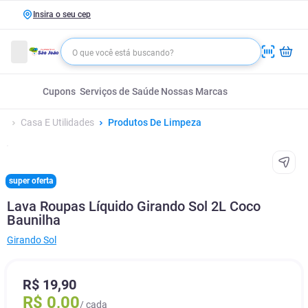
Insira o seu cep
Cupons
Serviços de Saúde
Nossas Marcas
Casa E Utilidades
Produtos De Limpeza
super oferta
Lava Roupas Líquido Girando Sol 2L Coco
Baunilha
Girando Sol
R$
19
,
90
R$
0
,
00
/ cada