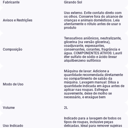
Fabricante
Girando Sol
Uso externo. Evite contato direto com
os olhos. Conserve fora do alcance de
Avisos e Restrições
crianças e animais domésticos. Leia
atentamente o rótulo antes de usar o
produto
Tensoativos aniônicos
,
neutralizante
,
glicerina (na versão glicerina)
,
coadjuvante
,
espessantes
,
Composição
conservantes
,
corantes
,
fragrância e
água. COMPONENTES ATIVOS: Lauril
éter sulfato de sódio e ácido linear
alquilbenzeno sulfônico
Máquina de lavar: Adicione a
quantidade recomendada diretamente
no compartimento de sabão da
máquina. Lavagem manual: Dilua a
Modo de Uso
quantidade indicada em água antes de
aplicar nas roupas. Esfregue
suavemente
,
deixe de molho se
necessário
,
e enxágue bem
Volume
2L
Indicado para a lavagem de todos os
tipos de roupas
,
inclusive peças
Uso Indicado
delicadas. Ideal para remover sujeiras