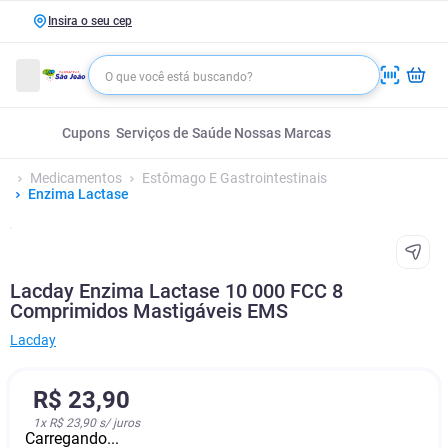
Insira o seu cep
Cupons
Serviços de Saúde
Nossas Marcas
Medicamentos
Estômago E Gastrointestinais
Enzima Lactase
Lacday Enzima Lactase 10 000 FCC 8
Comprimidos Mastigáveis EMS
Lacday
R$
23
,
90
1
x
R$ 23,90
s/ juros
Carregando...