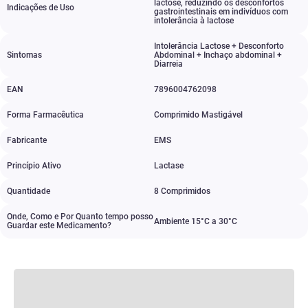
lactose
,
reduzindo os desconfortos
Indicações de Uso
gastrointestinais em indivíduos com
intolerância à lactose
Intolerância Lactose + Desconforto
Sintomas
Abdominal + Inchaço abdominal +
Diarreia
EAN
7896004762098
Forma Farmacêutica
Comprimido Mastigável
Fabricante
EMS
Princípio Ativo
Lactase
Quantidade
8 Comprimidos
Onde, Como e Por Quanto tempo posso
Ambiente 15°C a 30°C
Guardar este Medicamento?