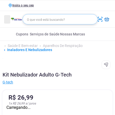
Insira o seu cep
Cupons
Serviços de Saúde
Nossas Marcas
Saúde E Bem-estar
Aparelhos De Respiração
Inaladores E Nebulizadores
Kit Nebulizador Adulto G-Tech
G-tech
R$
26
,
99
1
x
R$ 26,99
s/ juros
Carregando...