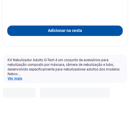
Adicionar na cesta
Kit Nebulizador Adulto G-Tech é um conjunto de acessórios para
nebulização composto por máscara, câmera de nebulização e tubo,
desenvolvido especificamente para nebulizadores adultos dos modelos
Nebco...
Ver mais
G-tech
R$
26
,
99