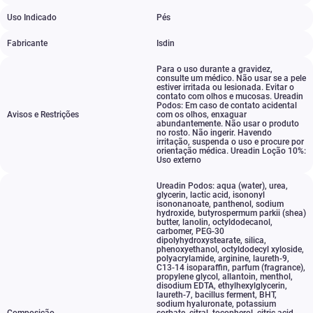
Uso Indicado
Pés
Fabricante
Isdin
Para o uso durante a gravidez
,
consulte um médico. Não usar se a pele
estiver irritada ou lesionada. Evitar o
contato com olhos e mucosas. Ureadin
Podos: Em caso de contato acidental
Avisos e Restrições
com os olhos
,
enxaguar
abundantemente. Não usar o produto
no rosto. Não ingerir. Havendo
irritação
,
suspenda o uso e procure por
orientação médica. Ureadin Loção 10%:
Uso externo
Ureadin Podos: aqua (water)
,
urea
,
glycerin
,
lactic acid
,
isononyl
isononanoate
,
panthenol
,
sodium
hydroxide
,
butyrospermum parkii (shea)
butter
,
lanolin
,
octyldodecanol
,
carbomer
,
PEG-30
dipolyhydroxystearate
,
silica
,
phenoxyethanol
,
octyldodecyl xyloside
,
polyacrylamide
,
arginine
,
laureth-9
,
C13-14 isoparaffin
,
parfum (fragrance)
,
propylene glycol
,
allantoin
,
menthol
,
disodium EDTA
,
ethylhexylglycerin
,
laureth-7
,
bacillus ferment
,
BHT
,
sodium hyaluronate
,
potassium