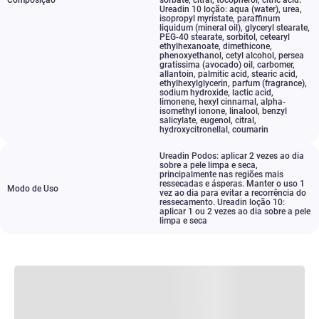
Composição
sorbate
,
citral
,
tocopherol
,
citric acid.
Ureadin 10 loção: aqua (water)
,
urea
,
isopropyl myristate
,
paraffinum
liquidum (mineral oil)
,
glyceryl stearate
,
PEG-40 stearate
,
sorbitol
,
cetearyl
ethylhexanoate
,
dimethicone
,
phenoxyethanol
,
cetyl alcohol
,
persea
gratissima (avocado) oil
,
carbomer
,
allantoin
,
palmitic acid
,
stearic acid
,
ethylhexylglycerin
,
parfum (fragrance)
,
sodium hydroxide
,
lactic acid
,
limonene
,
hexyl cinnamal
,
alpha-
isomethyl ionone
,
linalool
,
benzyl
salicylate
,
eugenol
,
citral
,
hydroxycitronellal
,
coumarin
Ureadin Podos: aplicar 2 vezes ao dia
sobre a pele limpa e seca
,
principalmente nas regiões mais
ressecadas e ásperas. Manter o uso 1
Modo de Uso
vez ao dia para evitar a recorrência do
ressecamento. Ureadin loção 10:
aplicar 1 ou 2 vezes ao dia sobre a pele
limpa e seca