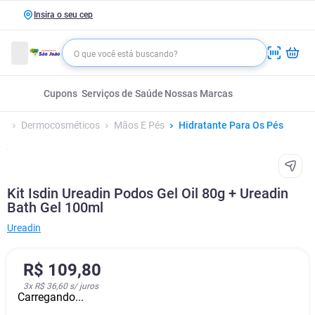
Insira o seu cep
Cupons
Serviços de Saúde
Nossas Marcas
Dermocosméticos
Mãos E Pés
Hidratante Para Os Pés
Kit Isdin Ureadin Podos Gel Oil 80g + Ureadin
Bath Gel 100ml
Ureadin
R$
109
,
80
3
x
R$ 36,60
s/ juros
Carregando...