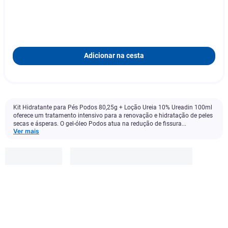
Adicionar na cesta
Kit Hidratante para Pés Podos 80,25g + Loção Ureia 10% Ureadin 100ml
oferece um tratamento intensivo para a renovação e hidratação de peles
secas e ásperas. O gel-óleo Podos atua na redução de fissura...
Ver mais
Ureadin
R$
109
,
80