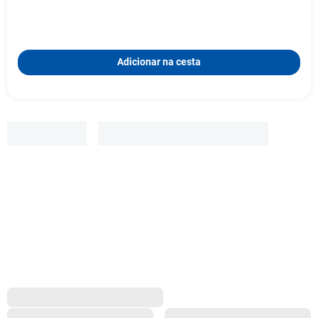
Adicionar na cesta
Mantecorp
R$
129
,
90
Adicionar à cesta
3
x
R$ 43,30
s/ juros