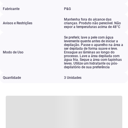
Fabricante
P&G
Mantenha fora do alcance das
Avisos e Restrições
crianças. Produto não perecível. Não
expor a temperaturas acima de 48°C
Se preferir
,
lave a pele com água
levemente quente antes de iniciar a
depilação. Passe o aparelho na área a
ser depilada de forma suave e leve.
Modo de Uso
Enxague as lâminas ao longo do
processo. Lave a área depilada com
água fria. Seque a área com tapinhas
leves. Utilize um hidratante ou pós-
depilatório de sua preferência
Quantidade
3 Unidades