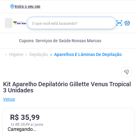
Insira o seu cep
Cupons
Serviços de Saúde
Nossas Marcas
Higiene
Depilação
Aparelhos E Lâminas De Depilação
Kit Aparelho Depilatório Gillette Venus Tropical
3 Unidades
Venus
R$
35
,
99
1
x
R$ 35,99
s/ juros
Carregando...