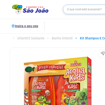
Insira o seu cep
Infantil E Gestante
Banho Infantil
Kit Shampoo E Co