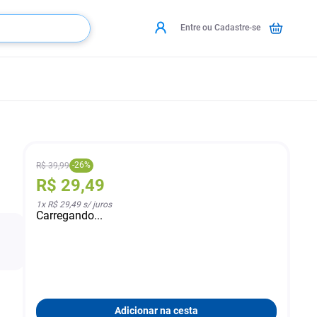
Entre ou Cadastre-se
-
26
%
R$
39
,
99
R$
29
,
49
1
x
R$ 29,49
s/ juros
Carregando...
Adicionar na cesta